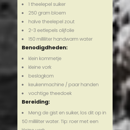
1 theelepel suiker
250 gram bloem
halve theelepel zout
2-3 eetlepels olijfolie
150 milliliter handwarm water
Benodigdheden:
klein kommetje
kleine vork
beslagkom
keukenmachine / paar handen
vochtige theedoek
Bereiding:
Meng de gist en suiker, los dit op in
50 milliliter water. Tip: roer met een