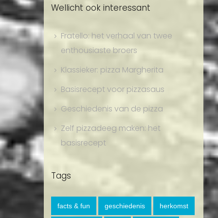
Wellicht ook interessant
Fratello: het verhaal van twee
enthousiaste broers
Klassieker: pizza Margherita
Basisrecept voor pizzasaus
Geschiedenis van de pizza
Zelf pizzadeeg maken: het
basisrecept
Tags
facts & fun
geschiedenis
herkomst